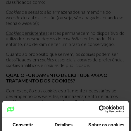
classificados como:
Cookies
de sessão
: são armazenados na memória do
website
durante a sessão (ou seja, são apagados quando se
fecha o
website
);
Cookies
persistentes
: estes permanecem no dispositivo do
utilizador mesmo depois de o
website
ser fechado. No
entanto, não deixam de ter um prazo de conservação.
Quanto ao propósito que servem, os
cookies
podem ser
classificados em
cookies
essenciais,
cookies
de preferência,
cookies
analíticos e
cookies
de publicidade.
QUAL O FUNDAMENTO DE LICITUDE PARA O
TRATAMENTO DOS COOKIES?
Com exceção dos
cookies
estritamente necessários ao
desempenho dos
websites
, o armazenamento de outros
cookies
dependerá sempre da aceitação e consentimento
do utilizador.
QUE
COOKIES
PRÓPRIOS UTILIZAMOS?
Consentir
Detalhes
Sobre os cookies
A NOVA FÓRUM utiliza os seguintes
cookies
próprios para