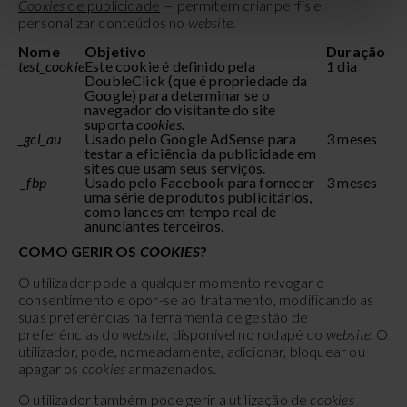
Cookies
de publicidade
—
permitem criar perfis e
personalizar conteúdos no
website
.
Nome
Objetivo
Duração
test_cookie
Este cookie é definido pela
1 dia
DoubleClick (que é propriedade da
Google) para determinar se o
navegador do visitante do site
suporta
cookies.
_gcl_au
Usado pelo Google AdSense para
3 meses
testar a eficiência da publicidade em
sites que usam seus serviços.
_fbp
Usado pelo Facebook para fornecer
3 meses
uma série de produtos publicitários,
como lances em tempo real de
anunciantes terceiros.
COMO GERIR OS
COOKIES
?
O utilizador pode a qualquer momento revogar o
consentimento e opor-se ao tratamento, modificando as
suas preferências na ferramenta de gestão de
preferências do
website
, disponível no rodapé do
website
. O
utilizador, pode, nomeadamente, adicionar, bloquear ou
apagar os
cookies
armazenados.
O utilizador também pode gerir a utilização de
cookies