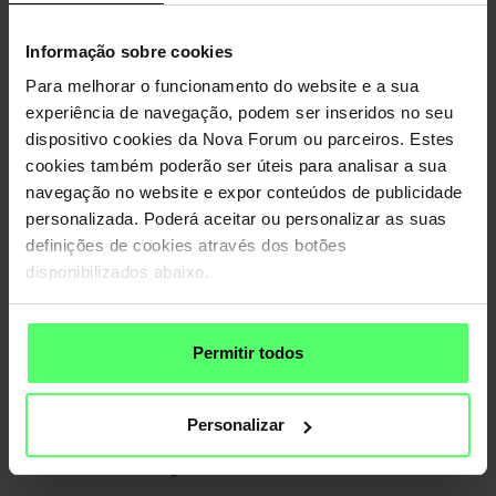
as finalidades a seguir identificadas:
Cookies
estritamente necessários
– são essenciais para o
Informação sobre cookies
funcionamento do
website
e de todos os serviços
solicitados, mas não executam nenhuma função adicional.
Para melhorar o funcionamento do website e a sua
experiência de navegação, podem ser inseridos no seu
Nome
Objetivo
Duração
CookieConsent
Este cookie armazena o estado
1 ano
dispositivo cookies da Nova Forum ou parceiros. Estes
de consentimento do cookie do
cookies também poderão ser úteis para analisar a sua
usuário para o domínio atual.
navegação no website e expor conteúdos de publicidade
Cookies
analíticos
—
fornecem estatísticas sobre a
personalizada. Poderá aceitar ou personalizar as suas
utilização do
website
, como as zonas do website mais
definições de cookies através dos botões
navegadas ou com mais cliques.
disponibilizados abaixo.
Nome
Objetivo
Duração
_ga_#
Usado para enviar dados ao Google
2 anos
Analytics sobre o dispositivo e
comportamento do visitante. Rastreia o
Permitir todos
visitante em vários dispositivos e canais
de marketing.
_ga
Usado para enviar dados ao Google
2 anos
Analytics sobre o dispositivo e
Personalizar
comportamento do visitante. Rastreia o
visitante em vários dispositivos e canais
de marketing.