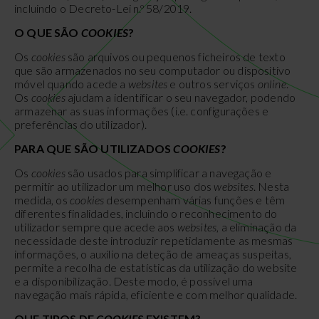
incluindo o Decreto-Lei n.º 58/2019.
O QUE SÃO
COOKIES
?
Os
cookies
são arquivos ou pequenos ficheiros de texto
que são armazenados no seu computador ou dispositivo
móvel quando acede a
websites
e outros serviços
online
.
Os
cookies
ajudam a identificar o seu navegador, podendo
armazenar as suas informações (i.e. configurações e
preferências do utilizador).
PARA QUE SÃO UTILIZADOS
COOKIES
?
Os
cookies
são usados para simplificar a navegação e
permitir ao utilizador um melhor uso dos
websites
. Nesta
medida, os
cookies
desempenham várias funções e têm
diferentes finalidades, incluindo o reconhecimento do
utilizador sempre que acede aos
websites
, a eliminação da
necessidade deste introduzir repetidamente as mesmas
informações, o auxílio na deteção de ameaças suspeitas,
permite a recolha de estatísticas da utilização do website
e a disponibilização. Deste modo, é possível uma
navegação mais rápida, eficiente e com melhor qualidade.
QUE TIPOS DE
COOKIES
EXISTEM?