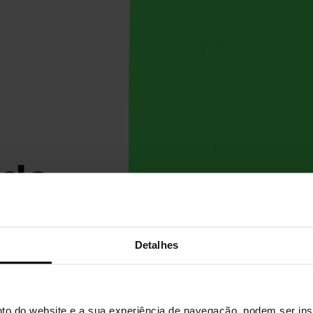
 de
ao
Detalhes
is
to do website e a sua experiência de navegação, podem ser inse