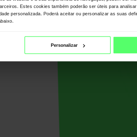
rceiros. Estes cookies também poderão ser úteis para analisa
dade personalizada. Poderá aceitar ou personalizar as suas def
 de
abaixo.
ered by
Personalizar