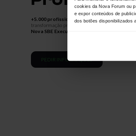
cookies da Nova Forum ou pa
e expor conteúdos de publici
+5.000 profissionais
já iniciaram o seu percurso
dos botões disponibilizados 
transformação profissional com a Nova Digital
pow
Nova SBE Executive Education
PEDIR INFORMAÇÕES